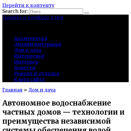
Перейти к контенту
Search for:
Дизайн и комфорт дома
professional-crimea.ru
Архитектура
Дизайн интерьера
Дом и дача
Интересное
Интерьер
Новости
Ремонт и отделка
Карта сайта
Главная
»
Дом и дача
Автономное водоснабжение
частных домов — технологии и
преимущества независимой
системы обеспечения водой