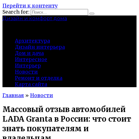
Перейти к контенту
Search for:
Дизайн и комфорт дома
professional-crimea.ru
Архитектура
Дизайн интерьера
Дом и дача
Интересное
Интерьер
Новости
Ремонт и отделка
Карта сайта
Главная
»
Новости
Массовый отзыв автомобилей
LADA Granta в России: что стоит
знать покупателям и
владельцам