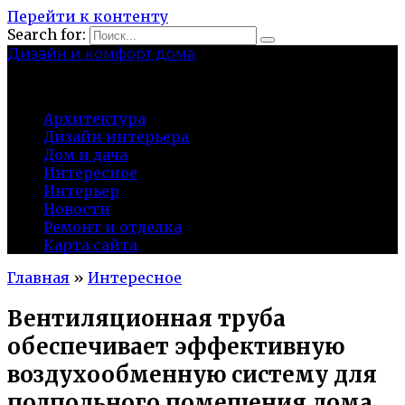
Перейти к контенту
Search for:
Дизайн и комфорт дома
professional-crimea.ru
Архитектура
Дизайн интерьера
Дом и дача
Интересное
Интерьер
Новости
Ремонт и отделка
Карта сайта
Главная
»
Интересное
Вентиляционная труба
обеспечивает эффективную
воздухообменную систему для
подпольного помещения дома,