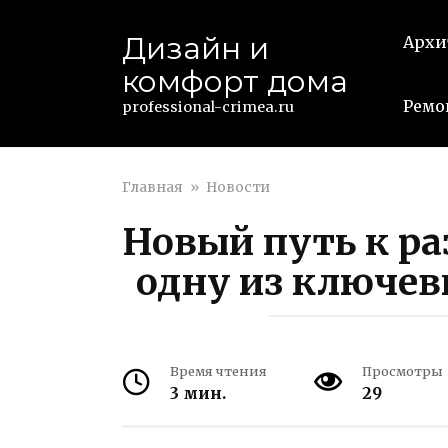
Перейти
к
Дизайн и
Архи
контенту
комфорт дома
Ремо
professional-crimea.ru
Главная
»
Новости
Новый путь к ра
одну из ключев
Время чтения
Просмотры
3 мин.
29