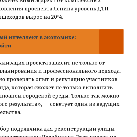
оложительный эффект от комплексных
новления проспекта Ленина уровень ДТП
пешеходов вырос на 20%.
ый интеллект в экономике:
ойти
ализация проекта зависит не только от
 планирования и профессионального подхода.
ьно проверять опыт и репутацию участников
анда, которая сможет не только выполнить
е нюансы городской среды. Только так можно
го результата», — советует один из ведущих
ельства.
ыбор подрядчика для реконструкции улицы
фраструктуры Челябинска. Этот проект не