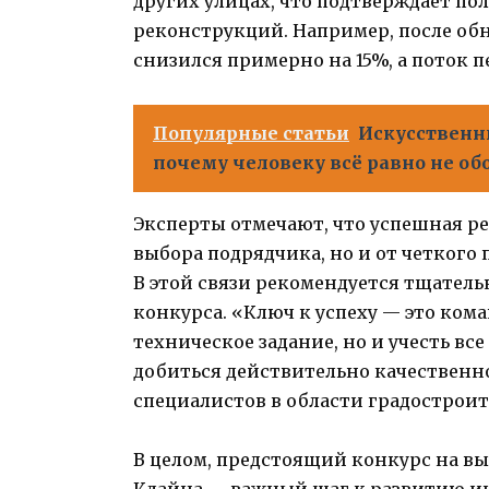
других улицах, что подтверждает п
реконструкций. Например, после об
снизился примерно на 15%, а поток 
Популярные статьи
Искусственн
почему человеку всё равно не об
Эксперты отмечают, что успешная ре
выбора подрядчика, но и от четкого
В этой связи рекомендуется тщател
конкурса. «Ключ к успеху — это ком
техническое задание, но и учесть вс
добиться действительно качественно
специалистов в области градостроит
В целом, предстоящий конкурс на в
Клайна — важный шаг к развитию ин