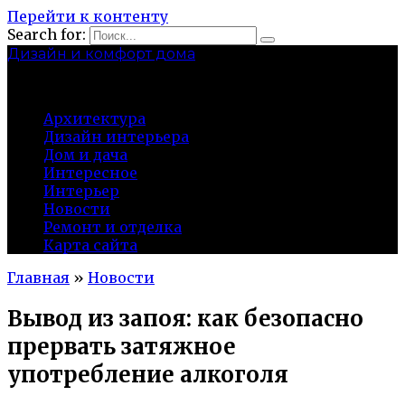
Перейти к контенту
Search for:
Дизайн и комфорт дома
professional-crimea.ru
Архитектура
Дизайн интерьера
Дом и дача
Интересное
Интерьер
Новости
Ремонт и отделка
Карта сайта
Главная
»
Новости
Вывод из запоя: как безопасно
прервать затяжное
употребление алкоголя