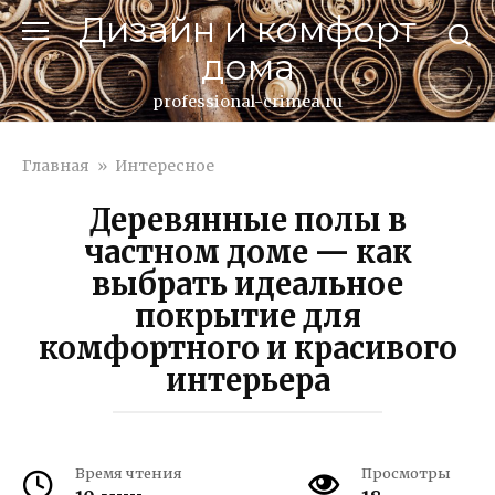
Перейти
Дизайн и комфорт
к
дома
контенту
professional-crimea.ru
Главная
»
Интересное
Деревянные полы в
частном доме — как
выбрать идеальное
покрытие для
комфортного и красивого
интерьера
Время чтения
Просмотры