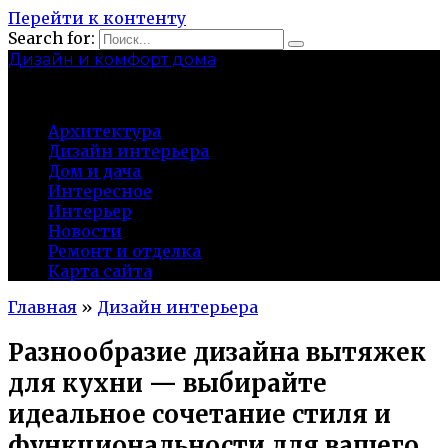
Перейти к контенту
Search for:
Дизайн и комфорт дома
professional-crimea.ru
Архитектура
Дизайн интерьера
Дом и дача
Интересное
Интерьер
Новости
Ремонт и отделка
Карта сайта
Главная
»
Дизайн интерьера
Разнообразие дизайна вытяжек
для кухни — выбирайте
идеальное сочетание стиля и
функциональности для вашего