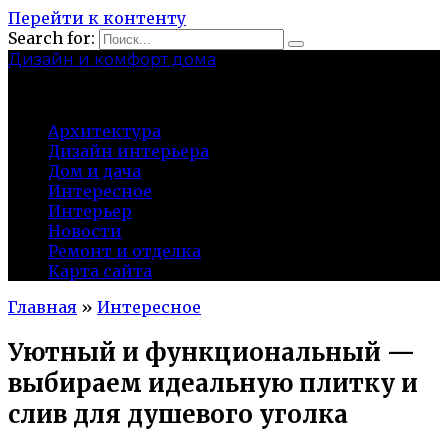
Перейти к контенту
Search for:
Дизайн и комфорт дома
professional-crimea.ru
Архитектура
Дизайн интерьера
Дом и дача
Интересное
Интерьер
Новости
Ремонт и отделка
Карта сайта
Главная
»
Интересное
Уютный и функциональный —
выбираем идеальную плитку и
слив для душевого уголка