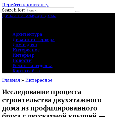
Перейти к контенту
Search for:
Дизайн и комфорт дома
professional-crimea.ru
Архитектура
Дизайн интерьера
Дом и дача
Интересное
Интерьер
Новости
Ремонт и отделка
Карта сайта
Главная
»
Интересное
Исследование процесса
строительства двухэтажного
дома из профилированного
бруса с двускатной крышей —