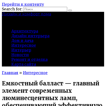
Перейти к контенту
Search for:
Дизайн и комфорт дома
professional-crimea.ru
Архитектура
Дизайн интерьера
Дом и дача
Интересное
Интерьер
Новости
Ремонт и отделка
Карта сайта
Главная
»
Интересное
Емкостный балласт — главный
элемент современных
люминесцентных ламп,
обеспечивающий эффективную