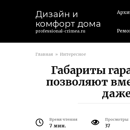
Перейти
к
Дизайн и
Архи
контенту
комфорт дома
Ремо
professional-crimea.ru
Главная
»
Интересное
Габариты гара
позволяют вм
даже
Время чтения
Просмотры
7 мин.
37