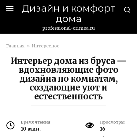
Перейти
Дизайн и комфорт
к
дома
контенту
professional-crimea.ru
Главная
»
Интересное
Интерьер дома из бруса —
вдохновляющие фото
дизайна по комнатам,
создающие уют и
естественность
Время чтения
Просмотры
10 мин.
16