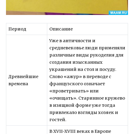
Период
Описание
Уже в античности и
средневековье люди применяли
различные виды рукоделия для
создания изысканных
украшений на стол и посуду.
Древнейшие
Слово «ажур» в переводе с
времена
французского означает
«проветривать» или
«очищать». Старинное кружево
в изящной форме уже тогда
привлекало взгляды хозяек и
гостей.
В XVII-XVIII веках в Европе