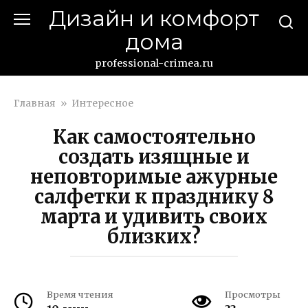
Перейти
Дизайн и комфорт
к
дома
контенту
professional-crimea.ru
Главная
»
Интересное
Как самостоятельно
создать изящные и
неповторимые ажурные
салфетки к празднику 8
марта и удивить своих
близких?
Время чтения
Просмотры