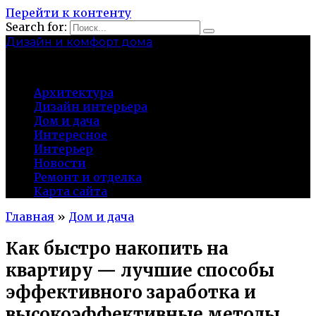
Перейти к контенту
Search for:
Дизайн и комфорт дома
professional-crimea.ru
Архитектура
Дизайн интерьера
Дом и дача
Интересное
Интерьер
Новости
Ремонт и отделка
Карта сайта
Главная
»
Дом и дача
Как быстро накопить на
квартиру — лучшие способы
эффективного заработка и
высокоэффективные методы