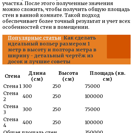
участка. После этого полученные значения
можно сложить, чтобы получить общую площадь
стен в ванной комнате. Такой подход
обеспечивает более точный результат и учет всех
особенностей стен в помещении.
Популярные статьи
Как сделать
идеальный вольер размером 1
метр в высоту и полтора метра в
ширину - детальный чертёж из
досок и лучшие советы
Длина
Высота
Площадь (кв.
Стена
(см)
(см)
см)
Стена 1
300
250
75000
Стена
400
250
100000
2
Стена
300
250
75000
3
Стена
400
250
100000
4
Общая площадь стен
350000