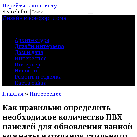
Перейти к контенту
Search for:
Дизайн и комфорт дома
professional-crimea.ru
Архитектура
Дизайн интерьера
Дом и дача
Интересное
Интерьер
Новости
Ремонт и отделка
Карта сайта
Главная
»
Интересное
Как правильно определить
необходимое количество ПВХ
панелей для обновления ванной
комнаты и создания стильного