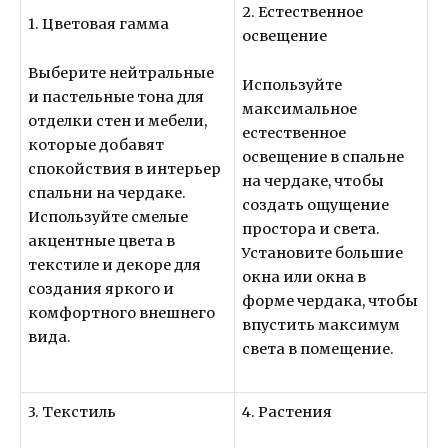
2. Естественное
1. Цветовая гамма
освещение
Выберите нейтральные
Используйте
и пастельные тона для
максимальное
отделки стен и мебели,
естественное
которые добавят
освещение в спальне
спокойствия в интерьер
на чердаке, чтобы
спальни на чердаке.
создать ощущение
Используйте смелые
простора и света.
акцентные цвета в
Установите большие
текстиле и декоре для
окна или окна в
создания яркого и
форме чердака, чтобы
комфортного внешнего
впустить максимум
вида.
света в помещение.
3. Текстиль
4. Растения