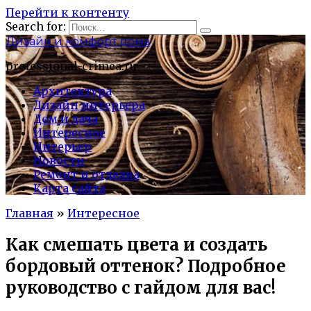
Перейти к контенту
Search for:
Дизайн и комфорт дома
professional-crimea.ru
Архитектура
Дизайн интерьера
Дом и дача
Интересное
Интерьер
Новости
Ремонт и отделка
Карта сайта
Главная
»
Интересное
Как смешать цвета и создать
бордовый оттенок? Подробное
руководство с гайдом для вас!