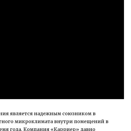
ния является надежным союзником в
тного микроклимата внутри помещений в
емя года. Компания «Карриер» давно