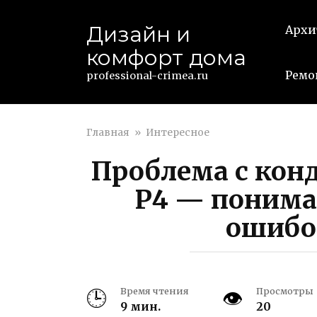
Перейти
к
Дизайн и
Архи
контенту
комфорт дома
Ремо
professional-crimea.ru
Главная
»
Интересное
Проблема с кон
P4 — понима
ошибо
Время чтения
Просмотры
9 мин.
20