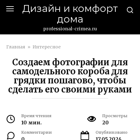
Перейти
Дизайн и комфорт
к
дома
контенту
professional-crimea.ru
Главная
»
Интересное
Создаем фотографии для
самодельного короба для
грядки пошагово, чтобы
сделать его своими руками
Время чтения
Просмотры
10 мин.
20
Комментарии
Опубликовано
0
17.05.2024