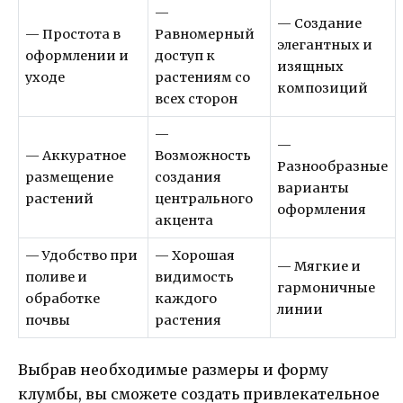
—
— Создание
— Простота в
Равномерный
элегантных и
оформлении и
доступ к
изящных
уходе
растениям со
композиций
всех сторон
—
—
— Аккуратное
Возможность
Разнообразные
размещение
создания
варианты
растений
центрального
оформления
акцента
— Удобство при
— Хорошая
— Мягкие и
поливе и
видимость
гармоничные
обработке
каждого
линии
почвы
растения
Выбрав необходимые размеры и форму
клумбы, вы сможете создать привлекательное