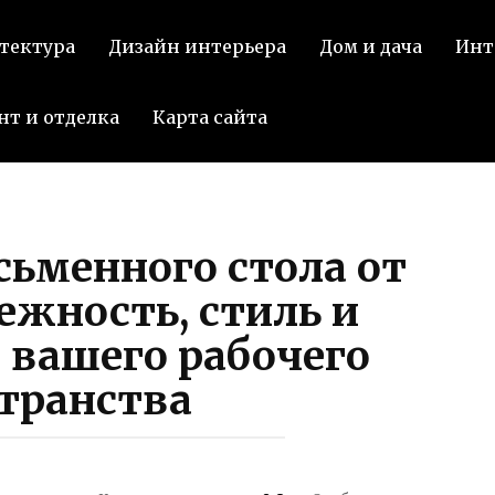
тектура
Дизайн интерьера
Дом и дача
Инт
нт и отделка
Карта сайта
сьменного стола от
жность, стиль и
 вашего рабочего
транства