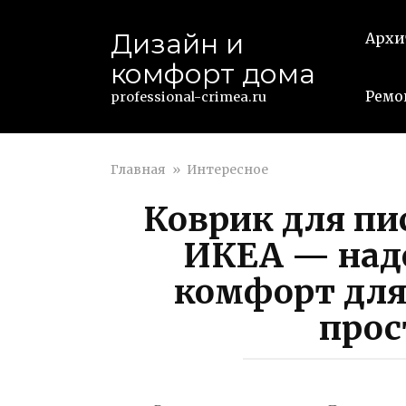
Перейти
к
Дизайн и
Архи
контенту
комфорт дома
Ремо
professional-crimea.ru
Главная
»
Интересное
Коврик для пи
ИКЕА — наде
комфорт для
прос