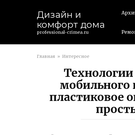
Перейти
к
Дизайн и
Архи
контенту
комфорт дома
Ремо
professional-crimea.ru
Главная
»
Интересное
Технологии
мобильного 
пластиковое 
прост