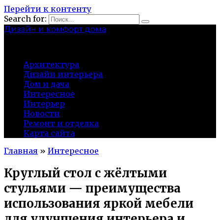
Перейти к контенту
Search for:
Дизайн и комфорт дома
professional-crimea.ru
Архитектура
Дизайн интерьера
Дом и дача
Интересное
Интерьер
Новости
Ремонт и отделка
Карта сайта
Главная
»
Интересное
Круглый стол с жёлтыми
стульями — преимущества
использования яркой мебели
для улучшения интерьера и