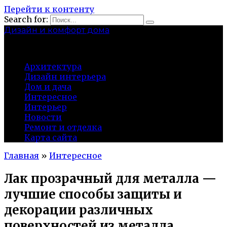
Перейти к контенту
Search for:
Дизайн и комфорт дома
professional-crimea.ru
Архитектура
Дизайн интерьера
Дом и дача
Интересное
Интерьер
Новости
Ремонт и отделка
Карта сайта
Главная
»
Интересное
Лак прозрачный для металла —
лучшие способы защиты и
декорации различных
поверхностей из металла