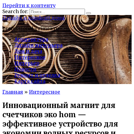
Перейти к контенту
Search for:
Дизайн и комфорт дома
professional-crimea.ru
Архитектура
Дизайн интерьера
Дом и дача
Интересное
Интерьер
Новости
Ремонт и отделка
Карта сайта
Главная
»
Интересное
Инновационный магнит для
счетчиков эко hom —
эффективное устройство для
экономии водных ресурсов и