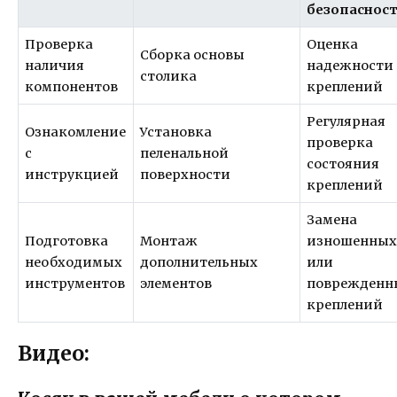
безопаснос
Проверка
Оценка
Сборка основы
наличия
надежности
столика
компонентов
креплений
Регулярная
Ознакомление
Установка
проверка
с
пеленальной
состояния
инструкцией
поверхности
креплений
Замена
Подготовка
Монтаж
изношенны
необходимых
дополнительных
или
инструментов
элементов
поврежденн
креплений
Видео: