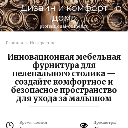
Перейти
Дизайн и комфорт
к
дома
контенту
professional-crimea.ru
Главная
»
Интересное
Инновационная мебельная
фурнитура для
пеленального столика —
создайте комфортное и
безопасное пространство
для ухода за малышом
Время чтения
Просмотры