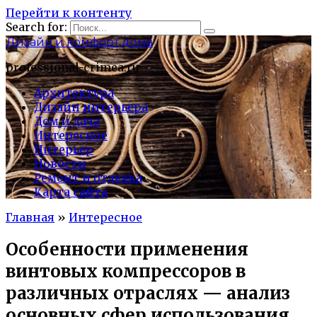
Перейти к контенту
Search for:
Дизайн и комфорт дома
professional-crimea.ru
Архитектура
Дизайн интерьера
Дом и дача
Интересное
Интерьер
Новости
Ремонт и отделка
Карта сайта
Главная
»
Интересное
Особенности применения
винтовых компрессоров в
различных отраслях — анализ
основных сфер использования,