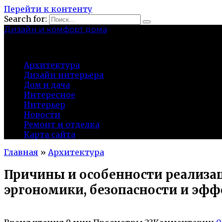
Перейти к контенту
Search for:
Дизайн и комфорт дома
professional-crimea.ru
Архитектура
Дизайн интерьера
Дом и дача
Интересное
Интерьер
Новости
Ремонт и отделка
Карта сайта
Главная
»
Архитектура
Причины и особенности реализац
эргономики, безопасности и эфф