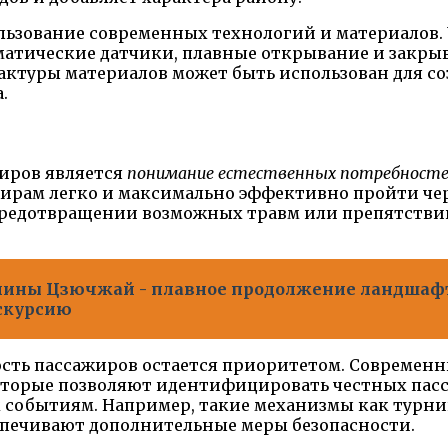
ользование современных технологий и материалов.
атические датчики, плавные открывание и закрыв
фактуры материалов может быть использован для с
.
иров является
понимание естественных потребностей 
ирам легко и максимально эффективно пройти чере
 предотвращении возможных травм или препятстви
лины Цзючжай - плавное продолжение ландшаф
скурсию
ность пассажиров остается приоритетом. Совреме
которые позволяют идентифицировать честных пасс
событиям. Например, такие механизмы как турни
спечивают дополнительные меры безопасности.