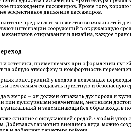
печении удобства пассажиров. Архитектура предла
гкое прохождение пассажиров. Кроме того, хорош
лее эффективное движение пассажиров.
олитене предлагают множество возможностей для
твуют интеграции сооружений в окружающую среду
, механизмов открывания и дизайна, каждое тран
переход
я и эстетики, применяемых при оформлении путей
ют на общую атмосферу и комфортность перемещен
рных конструкций у входов в подземные переходы
ть и тем самым создавать приятную и безопасную с
да в метро – он должен отражать дух города и ку
ими или культурными элементами, местными дост
ать уникальный и запоминающийся образ входа в п
акже слияние с окружающей средой. Особый упор с
. Добиваясь гармонии внешнего вида, можно созд
дов и добавляет характера району.