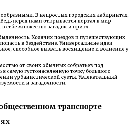
знообразными. В непростых городских лабиринтах,
едь перед нами открывается портал в мир
в себе множество загадок и притч.
обыденность. Ходячих поездов и путешествующих
попасть в бездействие. Универсальные идеи
ное, способное вызвать восхищение и волнение у
симостью от своих обычных собратьев под
 в самую густонаселенную точку большого
жении урбанистической суеты. Увлекательный
азуемости и загадочности.
 общественном транспорте
иях