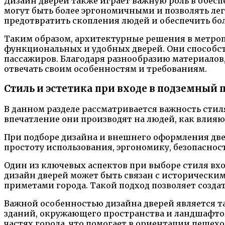
Дизайн дверей также играет важную роль в обес
могут быть более эргономичными и позволять ле
предотвратить скопления людей и обеспечить бо
Таким образом, архитектурные решения в метроп
функциональных и удобных дверей. Они способс
пассажиров. Благодаря разнообразию материалов
отвечать своим особенностям и требованиям.
Стиль и эстетика при входе в подземный 
В данном разделе рассматривается важность стил
впечатление они производят на людей, как влия
При подборе дизайна и внешнего оформления две
простоту использования, эргономику, безопаснос
Один из ключевых аспектов при выборе стиля вхо
дизайн дверей может быть связан с историческ
приметами города. Такой подход позволяет созд
Важной особенностью дизайна дверей является т
зданий, окружающего пространства и ландшафтом
частях города, что помогает в ориентации пешехо