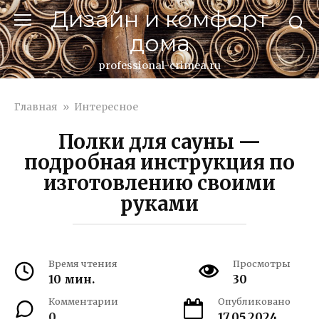
Перейти
Дизайн и комфорт
к
дома
контенту
professional-crimea.ru
Главная
»
Интересное
Полки для сауны —
подробная инструкция по
изготовлению своими
руками
Время чтения
Просмотры
10 мин.
30
Комментарии
Опубликовано
0
17.05.2024