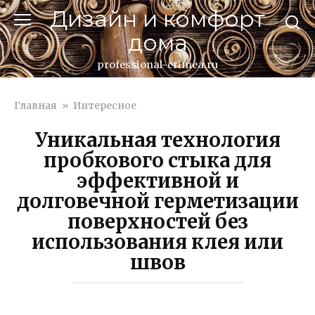
Перейти
Дизайн и комфорт
к
дома
контенту
professional-crimea.ru
Главная
»
Интересное
Уникальная технология
пробкового стыка для
эффективной и
долговечной герметизации
поверхностей без
использования клея или
швов