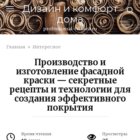
Перейти
Дизайн и комфорт
к
дома
контенту
professional-crimea.ru
Главная
»
Интересное
Производство и
изготовление фасадной
краски — секретные
рецепты и технологии для
создания эффективного
покрытия
Время чтения
Просмотры