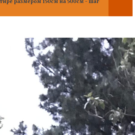
тире размером 150см на 500см - шаг