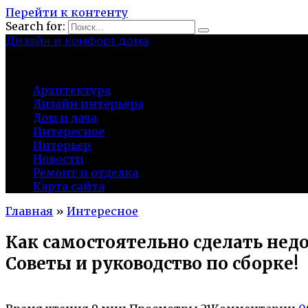
Перейти к контенту
Search for:
Дизайн и комфорт дома
professional-crimea.ru
Архитектура
Дизайн интерьера
Дом и дача
Интересное
Интерьер
Новости
Ремонт и отделка
Карта сайта
Главная
»
Интересное
Как самостоятельно сделать нед
Советы и руководство по сборке!