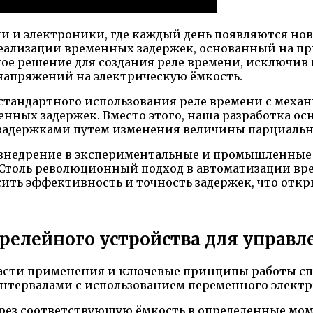
 и электроники, где каждый день появляются нов
еализации временных задержек, основанный на п
ное решение для создания реле времени, исключи
напряжений на электрическую ёмкость.
от стандартного использования реле времени с ме
нных задержек. Вместо этого, наша разработка о
адержками путем изменения величины парциально
 внедрение в экспериментальные и промышленные 
Столь революционный подход в автоматизации вр
сить эффективность и точность задержек, что отк
релейного устройства для управ
ласти применения и ключевые принципы работы сп
тервалами с использованием переменного электр
ерез соответствующую ёмкость в определенные мо