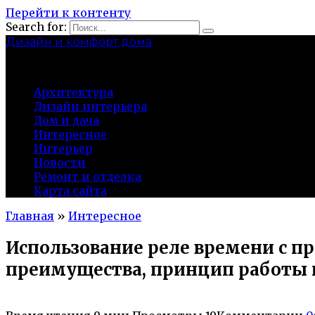
Перейти к контенту
Search for:
Дизайн и комфорт дома
professional-crimea.ru
Архитектура
Дизайн интерьера
Дом и дача
Интересное
Интерьер
Новости
Ремонт и отделка
Карта сайта
Главная
»
Интересное
Использование реле времени с 
преимущества, принцип работы 