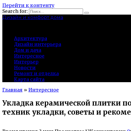
Перейти к контенту
Search for:
Дизайн и комфорт дома
professional-crimea.ru
Архитектура
Дизайн интерьера
Дом и дача
Интересное
Интерьер
Новости
Ремонт и отделка
Карта сайта
Главная
»
Интересное
Укладка керамической плитки по
техник укладки, советы и реком