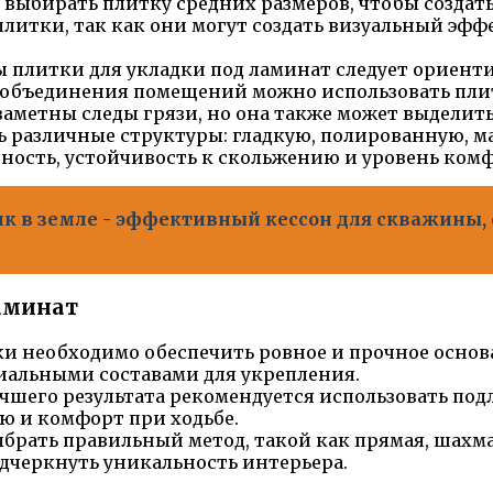
 выбирать плитку средних размеров, чтобы созда
литки, так как они могут создать визуальный эфф
ры плитки для укладки под ламинат следует ориен
о объединения помещений можно использовать пли
 заметны следы грязи, но она также может выделит
ь различные структуры: гладкую, полированную, м
ность, устойчивость к скольжению и уровень комф
ик в земле - эффективный кессон для скважины
ламинат
и необходимо обеспечить ровное и прочное основан
циальными составами для укрепления.
чшего результата рекомендуется использовать под
ю и комфорт при ходьбе.
ыбрать правильный метод, такой как прямая, шахм
дчеркнуть уникальность интерьера.