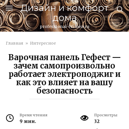
Перейти
Дизайн и комфорт
к
дома
контенту
professional-crimea.ru
Главная
»
Интересное
Варочная панель Гефест —
зачем самопроизвольно
работает электроподжиг и
как это влияет на вашу
безопасность
Время чтения
Просмотры
9 мин.
32