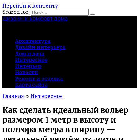
Перейти к контенту
Search for:
Дизайн и комфорт дома
professional-crimea.ru
Архитектура
Дизайн интерьера
Дом и дача
Интересное
Интерьер
Новости
Ремонт и отделка
Карта сайта
Главная
»
Интересное
Как сделать идеальный вольер
размером 1 метр в высоту и
полтора метра в ширину —
детальный чертёж из досок и