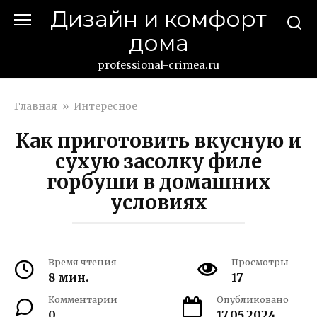
Перейти
Дизайн и комфорт
к
дома
контенту
professional-crimea.ru
Главная
»
Интересное
Как приготовить вкусную и
сухую засолку филе
горбуши в домашних
условиях
Время чтения
Просмотры
8 мин.
17
Комментарии
Опубликовано
0
17.05.2024