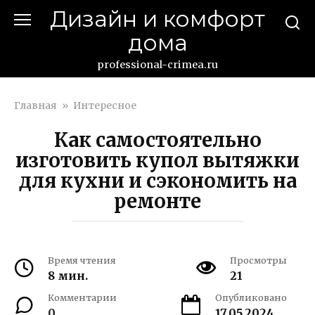
Перейти
Дизайн и комфорт
к
дома
контенту
professional-crimea.ru
Главная
»
Интересное
Как самостоятельно
изготовить купол вытяжки
для кухни и сэкономить на
ремонте
Время чтения
Просмотры
8 мин.
21
Комментарии
Опубликовано
0
17.05.2024