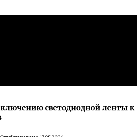
дключению светодиодной ленты к 
в