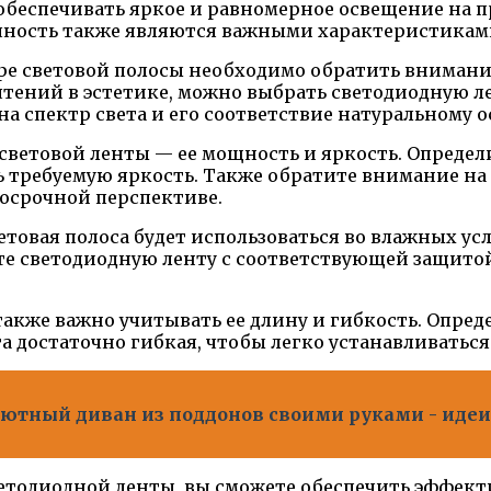
обеспечивать яркое и равномерное освещение на 
ечность также являются важными характеристикам
оре световой полосы необходимо обратить внимание
тений в эстетике, можно выбрать светодиодную л
на спектр света и его соответствие натуральному 
 световой ленты — ее мощность и яркость. Определ
ть требуемую яркость. Также обратите внимание н
госрочной перспективе.
ветовая полоса будет использоваться во влажных ус
е светодиодную ленту с соответствующей защитой
 также важно учитывать ее длину и гибкость. Опре
та достаточно гибкая, чтобы легко устанавливаться
уютный диван из поддонов своими руками - иде
етодиодной ленты, вы сможете обеспечить эффект