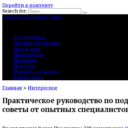
Перейти к контенту
Search for:
Дизайн и комфорт дома
professional-crimea.ru
Архитектура
Дизайн интерьера
Дом и дача
Интересное
Интерьер
Новости
Ремонт и отделка
Карта сайта
Главная
»
Интересное
Практическое руководство по по
советы от опытных специалисто