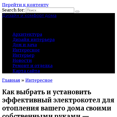
Перейти к контенту
Search for:
Дизайн и комфорт дома
professional-crimea.ru
Архитектура
Дизайн интерьера
Дом и дача
Интересное
Интерьер
Новости
Ремонт и отделка
Карта сайта
Главная
»
Интересное
Как выбрать и установить
эффективный электрокотел для
отопления вашего дома своими
собственными руками —